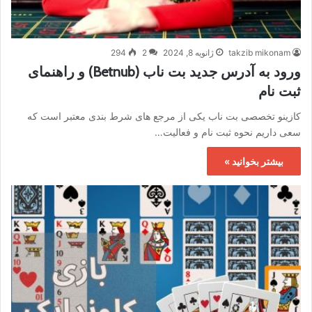
takzib mikonam
ژانویه 8, 2024
2
294
ورود به آدرس جدید بت ناب (Betnub) و راهنمای
ثبت نام
کازینو تخصصی بت ناب یکی از مرجع های شرط بندی معتبر است که
سعی داریم نحوه ثبت نام و فعالیت…
بیشتر بخوانید »