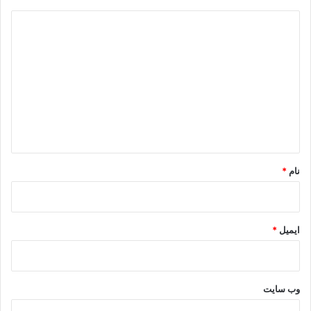
د
ی
د
گ
ا
ه
*
نام
*
ایمیل
*
وب‌ سایت