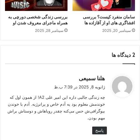
سامان منفرد کیست؟ بررسی
بررسی زندگی شخصی دورچی به
افشاگری های او از آقازاده ها
همراه ماجرای معروف شدن او
سپتامبر 20, 2025
سپتامبر 28, 2025
‫2 دیدگاه ها
گ
هلنا سمیعی
ف
ژانویه 8, 2025 در 7:39 ب.ظ
ت
چه زندگی جالبی داره این امیر علی A2! از همون اول که
:
خوندمش معلوم بود یه آدم خاص و پرانرژیه. آدم با خوندن
بیوگرافی‌ش حس می‌کنه چقدر رویاهاش و دوستاش براش
مهم بودن.
پاسخ