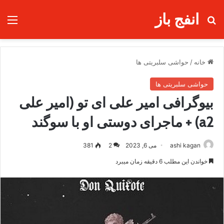
انفج باز
جستجو برای
منو
خانه
/
حواشی سلبریتی ها
حواشی سلبریتی ها
بیوگرافی امیر علی ای تو (امیر علی
a2) + ماجرای دوستی او با سوگند
ashi kagan
می 6, 2023
2
381
خواندن این مطلب 6 دقیقه زمان میبرد