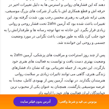
دهند که این فشارهای روانی و استرس‌ ها به دلیل تغییرات اخیر در
حرفه‌ اش و قطع همکاری‌ اش با یکی از شرکت‌ های بزرگ موسیقی،
یعنی ترانه شرقی به رهبری محسن رجب‌ پور، شدت گرفته بود. این
تغییرات باعث شده بود که آرمین 2afm تحت فشار روحی و روانی
زیادی قرار بگیرد. این حادثه نه تنها توجه رسانه‌ ها و طرفدارانش را به
خود جلب کرد بلکه به‌ طور موقت باعث نگرانی در مورد وضعیت
جسمی و روحی این خواننده شد.
پس از چند روز استراحت و مراقبت‌ های پزشکی، آرمین 2afm به
وضعیت بهتری دست یافت و توانست به فعالیت‌ های هنری خود
بازگردد. این تجربه، از جمله تجربیاتی بود که نشان داد فشارهای
زندگی هنری، گاهی می‌ توانند تاثیرات زیادی بر سلامت روانی
هنرمندان بگذارند. در نهایت، آرمین پس از بهبودی کامل، مجدداً به
عرصه موسیقی بازگشت. همچنان به‌ عنوان یکی از محبوب‌ ترین
خوانندگان ایران فعالیت‌ های خود را ادامه داد.
بونوس بی قید و شرط واقعی!
آدرس بدون فیلتر سایت
ماجرای رفتن آرمین به دادگاه چه بود؟