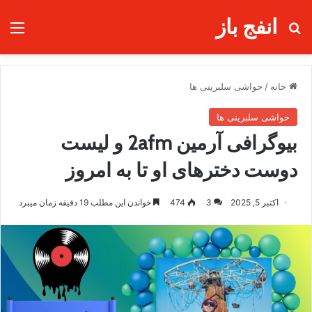
انفج باز
جستجو برای
منو
خانه
/
حواشی سلبریتی ها
حواشی سلبریتی ها
بیوگرافی آرمین 2afm و لیست
دوست دخترهای او تا به امروز
اکتبر 5, 2025
3
474
خواندن این مطلب 19 دقیقه زمان میبرد