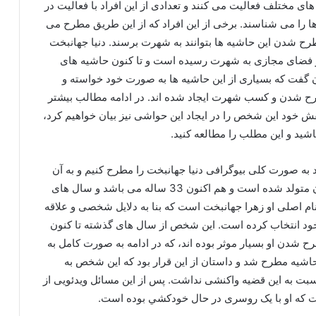
ای مختلف فعالیت می کنند و تعدادی از این افراد با فعالیت در
 را می شناسند. برخی از این افراد که از این طريق مطرح می
طرح شدن این حاشیه ها بتوانند به شهرت برسند. دنیا جهانبخت
در فضای مجازی به شهرت رسیده است و تا کنون حاشیه های
ن گفت که بسیاری از این حاشیه ها به صورت خود خواسته و
طرح شدن و کسب شهرت ایجاد شده اند. در ادامه مطالب بیشتر
 خود این شخص را در ایجاد این حواشی نیز بیان خواهیم کرد،
اشید و این مطلب را مطالعه کنید.
د به صورت کلی بیوگرافی دنیا جهانبخت را مطرح کنيم و به آن
بپردازیم. دنیا جهانبخت در تاریخ 30 آبان 1368 در تهران متولد شده است و هم اکنون 33 ساله می باشد و سال های
م اصلی او زهرا جهانبخت است که بنا به دلایل شخصی و علاقه
ای خود انتخاب کرده‌ است. این شخص از سال های گذشته تا کنون
شدن او بسیار موثر بوده اند، که در ادامه به صورت کامل به
با حاشیه مطرح شد و داستان از این قرار بود که این شخص به
سبت به این قضیه واکنشی نداشت. پس از این مسائل ویدئویی از
فت که او با یک روسری در حال خودکشي بوده است.