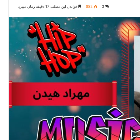
3
882
خواندن این مطلب 17 دقیقه زمان میبرد