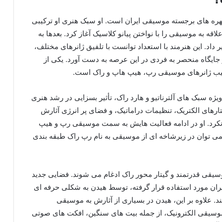
 چهره‌ های برجسته موسیقی ایران است. او سبک هنری او ترکیبی
قه به موسیقی را با نواختن پیانو کلاسیک آغاز کرد. بعدها به
 داد. این هنرمند با استعداد توانست با تلفیق ژانرهای مختلف،
جایگاه منحصر به‌ فردی در این عرصه به دست آورد. یکی از
کیب ژانرهای موسیقی رپ، هیپ‌ هاپ و راک است.
یژه سبک‌ های آلترناتیو و هارد راک، تأثیر بسزایی در رشد هنری‌
یتارهای الکتریک، تنظیمات دراماتیک، و فضای پر انرژی آثارش
نکرد. او در ادامه فعالیت‌ هایش به سمت موسیقی رپ و هیپ‌
ی‌ توان در زیرشاخه‌ ای از موسیقی به نام رپ راک طبقه‌ بندی
وسیقی قدرتمند و گیتار محور راک ادغام می‌ شوند. فضایی جدید
ایران مورد استفاده قرار گرفته، توسط هیدن به شکلی حرفه‌ ای
د. علاوه بر این، هیدن در بسیاری از آثارش به موسیقی
وسیقی الکترونیک، از جمله بیت‌ های سنگین، افکت‌ های صوتی