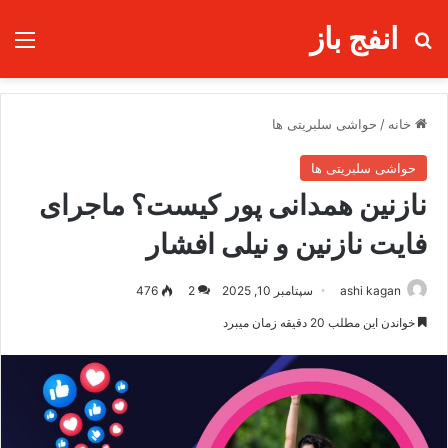
انفج باز
جستجو برای
منو
خانه
/
حواشی سلبریتی ها
حواشی سلبریتی ها
نازنین همدانی پور کیست؟ ماجرای
فایت نازنین و نیلی افشار
ashi kagan
سپتامبر 10, 2025
2
476
خواندن این مطلب 20 دقیقه زمان میبرد